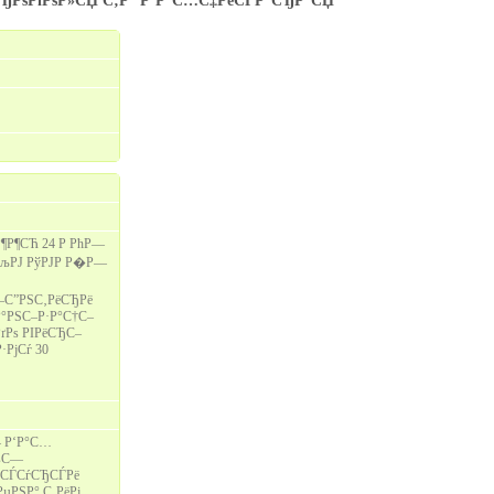
ЂРѕРїРѕР»СЏ С‚Р° Р‘Р°С…С‡РёСЃР°СЂР°СЏ
Р¶Р¶СЋ 24 Р РћР—
РљРЈ РўРЈР Р�Р—
С–С”РЅС‚РёСЂРё
Р°РЅС–Р·Р°С†С–
ґРѕ РІРёСЂС–
РјСѓ 30
– Р‘Р°С…
РѕС—
µСЃСѓСЂСЃРё
µРЅР° С‚РёРј,