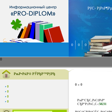
РўС‹ РјРѕР¶
0
0
0
0
0
РњР•РќР® РЎРђР™РўРђ
0 » 0
0
0
0
РљР°СЂС‚РѕС‡РєР°
0
СЂР°Р±РѕС‚С‹:
58231