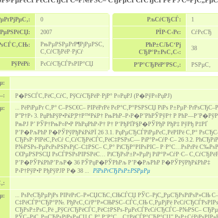
ЅРѕ-РµРєСЃРєСѓСЂСЃС–Р№РЅС– СЂРµСЃСѓСЂСЃРё РЎС–РјС„РµС
µРґРјРµС‚:
0
РљСѓСЂСЃ:
1
ЅРµРЅРёСЏ:
2007
РЇР·С‹Рє:
СѓРєСЂ
РњРµРЅРµРґР¶РјРµРЅС‚
РѕСЃС‚СЊ:
РћР±СЉС‘Рј
38
С‚СѓСЂРёР·РјСѓ
СЂР°Р±РѕС‚С‹:
РўРёРї:
РєСѓСЂСЃРѕРІР°СЏ
Р’Р°СЂРёР°РЅС‚:
РЅРµС‚
µ:
—:
Р�РЅСЃС‚РёС‚СѓС‚ РўСѓСЂРёР·РјР° Р¤РџРЈ (Р�РўР¤РџРЈ)
... РёРїРµРґ С‚Р° С–РЅС€С– РІРёРґРё РєР°С‚Р°РЅРЅСЏ РїРѕ Р±РµР·РґРѕСЂС–
µ:
Р”Р†Р› 3. РџРћРўР•РќР¦Р†Р™РќР† РњРћР–Р›Р�Р’РћРЎРўР† Р РћР—Р’Р�Рў
РњРЈ Р’ РЎР†РњР¤Р•Р РћРџРћР›Р† Р† Р‘РђРҐР§Р�РЎРђР РђР‡ РўРђ Р‡РҐ
Р’Р�РљРћР Р�РЎРўРђРќРќРЇ 26 3.1. РџРµСЂСЃРїРµРєС‚РёРІРё С‚Р° РѕСЂ
СЂРѕР·РІРёС‚РєСѓ С‚СѓСЂРёСЃС‚РёС‡РЅРѕС— РіР°Р»СѓР·С– 26 3.2. РћСЂРі
Р№РЅРѕ-РµРєРѕРЅРѕРјС–С‡РЅС– С‚Р° РїСЂР°РІРѕРІС– Р·Р°С…РѕРґРё С‰РѕР
С€РµРЅРЅСЏ РѕСЃРЅРѕРІРЅРёС… РїСЂРѕР±Р»РµРј РіР°Р»СѓР·С– С‚СѓСЂРёР·
Р’Р�РЎРќРћР’РљР� 36 РЎРџР�РЎРћРљ Р’Р�РљРћР Р�РЎРўРђРќРћР‡
Р›Р†РўР•Р РђРўРЈР Р� 38 ...
РїРѕРґСЂРѕР±РЅРµРµ
‚:
... РѕРєСЂРµРјРѕ РІРёРґС–Р»СЏСЋС‚СЊСЃСЏ РЎС–РјС„РµСЂРѕРїРѕР»СЊ С
µ:
С‡РёСЃР°СЂР°Р№. РђРєС‚СѓР°Р»СЊРЅС–СЃС‚СЊ С‚РµРјРё РєСѓСЂСЃРѕРІ
СЂРѕР±РѕС‚Рё „РўСѓСЂРёСЃС‚РёС‡РЅРѕ-РµРєСЃРєСѓСЂСЃС–Р№РЅС– СЂР
РЎС–РјС„РµСЂРѕРїРѕР»СЏ С‚Р° Р‘Р°С…С‡РёСЃР°СЂР°СЏ” РѕР±СѓРјРѕРІР»Р