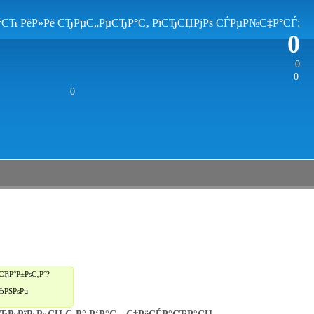
СѓСЋ РёР»Рё СЂРµС„РµСЂР°С‚ РїСЂСЏРјРѕ СЃРµР№С‡Р°СЃ:
0
0
0
0
 СЂР°Р±РѕС‚Р°?
ЊРЅРѕРµ