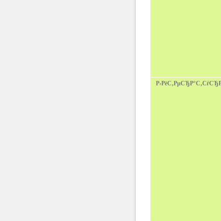
Р›РёС‚РµСЂР°С‚СѓСЂР