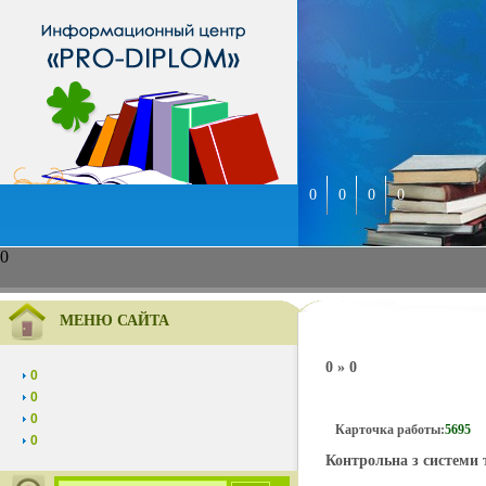
0
0
0
0
0
МЕНЮ САЙТА
0 » 0
0
0
0
Карточка работы:
5695
0
Контрольна з системи 