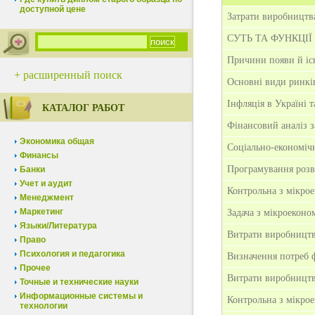
доступной цене
Затрати виробництва
СУТЬ ТА ФУНКЦІ
Причини появи й іс
+ расширенный поиск
Основні види ринкі
Інфляція в Україні 
КАТАЛОГ РАБОТ
Фінансовий аналіз 
Экономика общая
Соціально-економічн
Финансы
Програмування розв
Банки
Учет и аудит
Контрольна з мікро
Менеджмент
Маркетинг
Задача з мікроеконо
Языки/Литература
Витрати виробництва
Право
Психология и педагогика
Визначення потреб ф
Прочее
Витрати виробництва
Точные и технические науки
Информационные системы и
Контрольна з мікро
технологии