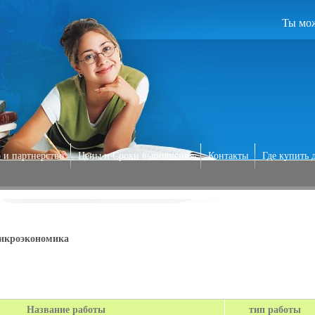
Ты мож
 и партнерство
Цены и Сроки выполнения
Контакты
Где купить 
икроэкономика
Название работы
тип работы