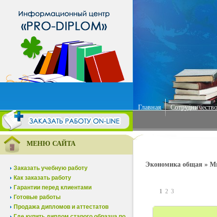
Главная
Сотрудничество
МЕНЮ САЙТА
Экономика общая » М
Заказать учебную работу
Как заказать работу
Гарантии перед клиентами
1
2
3
Готовые работы
Продажа дипломов и аттестатов
Где купить диплом старого образца по