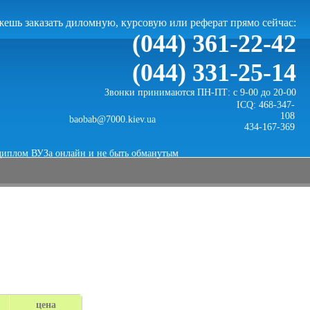
ешь заказать диломную, курсовую или реферат прямо сейчас:
(044) 361-22-42
(044) 331-25-14
Звонки принимаются ПН-ПТ: с 9-00 до 20-00
ICQ: 468-347-
108
baobab@7000.kiev.ua
434-167-369
диплом ВУЗа онлайн и не быть обманутым
цена