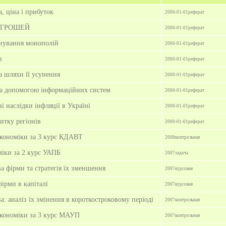
, ціна і прибуток
2000-01-01
реферат
Ї ГРОШЕЙ
2000-01-01
реферат
нування монополій
2000-01-01
реферат
в
2000-01-01
реферат
та шляхи її усунення
2000-01-01
реферат
за допомогою інформаційних систем
2000-01-01
реферат
і наслідки інфляції в Україні
2000-01-01
реферат
итку регіонів
2000-01-01
реферат
економіки за 3 курс КДАВТ
2008
контрольная
міки за 2 курс УАПБ
2007
задача
 фірми та стратегія їх зменшення
2007
курсовая
ірми в капіталі
2007
курсовая
: аналіз їх змінення в короткостроковому періоді
2007
контрольная
економіки за 3 курс МАУП
2007
контрольная