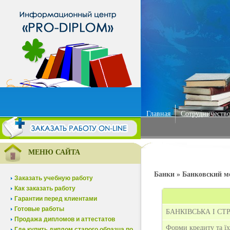
Главная
Сотрудничество
МЕНЮ САЙТА
Банки » Банковский м
Заказать учебную работу
Как заказать работу
Гарантии перед клиентами
Готовые работы
БАНКІВСЬКА І СТ
Продажа дипломов и аттестатов
Форми кредиту та їх
Где купить диплом старого образца по