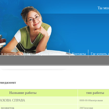
Ты мож
 и партнерство
Цены и Сроки выполнения
Контакты
Где купить 
енеджмент
Название работы
тип работы
РАХОВА СПРАВА
0000-00-00
контрольная
 розвиток
2007
курсовая