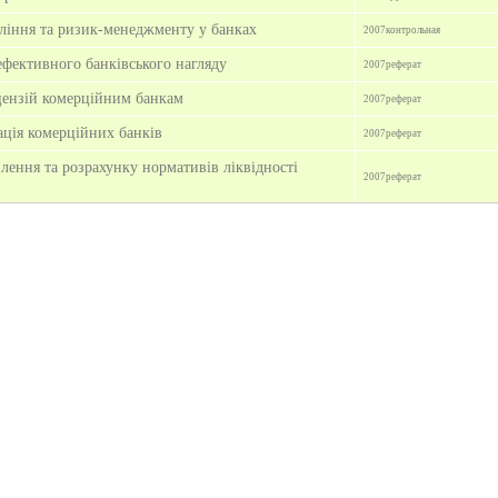
ління та ризик-менеджменту у банках
2007
контрольная
фективного банківського нагляду
2007
реферат
цензій комерційним банкам
2007
реферат
ація комерційних банків
2007
реферат
лення та розрахунку нормативів ліквідності
2007
реферат