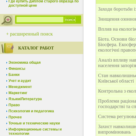
Где купить диплом старого образца по
доступной цене
Заходи боротьби 
Знищення озонног
Вплив на еколог
+ расширенный поиск
Біота. Основи біол
Біосфера. Екосфер
КАТАЛОГ РАБОТ
екологічні право
Аналіз впливу на
Экономика общая
населення запорізь
Финансы
Банки
Стан навколишньо
Київської області
Учет и аудит
Менеджмент
Контрольна з еколо
Маркетинг
Языки/Литература
Проблеми раціона
Право
господарстві та с
Психология и педагогика
Система регулюва
Прочее
Точные и технические науки
Захист навколишн
Информационные системы и
випромінювань
технологии