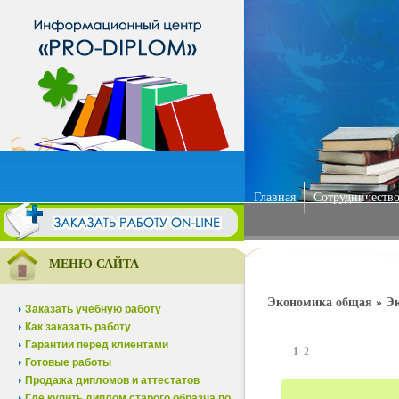
Главная
Сотрудничество
МЕНЮ САЙТА
Экономика общая » Э
Заказать учебную работу
Как заказать работу
Гарантии перед клиентами
1
2
Готовые работы
Продажа дипломов и аттестатов
Где купить диплом старого образца по