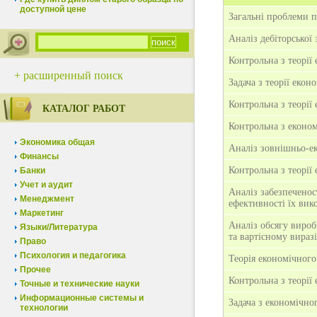
доступной цене
Загальні проблеми п
Аналіз дебіторської 
Контрольна з теорії
+ расширенный поиск
Задача з теорії еко
Контрольна з теорії
КАТАЛОГ РАБОТ
Контрольна з еконо
Экономика общая
Аналіз зовнішньо-ек
Финансы
Контрольна з теорії
Банки
Учет и аудит
Аналіз забезпеченос
Менеджмент
ефективності їх вико
Маркетинг
Аналіз обсягу вироб
Языки/Литература
та вартісному виразі:
Право
Психология и педагогика
Теорія економічного
Прочее
Контрольна з теорії
Точные и технические науки
Информационные системы и
Задача з економічног
технологии