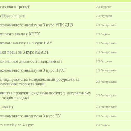
сихології грошей
2008
реферат
заборгованості
2007
курсовая
 економічного аналізу за 3 курс УПК ДЦЗ
2007
контрольная
номічного аналізу КНЕУ
2007
задача
 економ аналізу за 4 курс НАУ
2007
контрольная
міки праці за 3 курс КДАВТ
2007
контрольная
ономічної діяльності підприємства
2007
курсовая
 економічного аналізу за 3 курс НУХТ
2007
контрольная
ті підприємства матеріальними ресурсами та
2007
контрольная
ристання: теорія та задачі
ництва продукції (надання послуг) у натуральному
2007
контрольная
 теорія та задачі
 аналізу
2007
контрольная
 економічного аналізу за 3 курс ЕУ
2007
контрольная
о аналізу за 4 курс
2007
задача