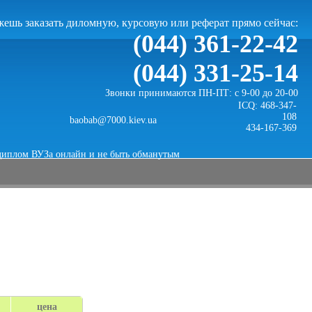
ешь заказать диломную, курсовую или реферат прямо сейчас:
(044) 361-22-42
(044) 331-25-14
Звонки принимаются ПН-ПТ: с 9-00 до 20-00
ICQ: 468-347-
108
baobab@7000.kiev.ua
434-167-369
диплом ВУЗа онлайн и не быть обманутым
цена