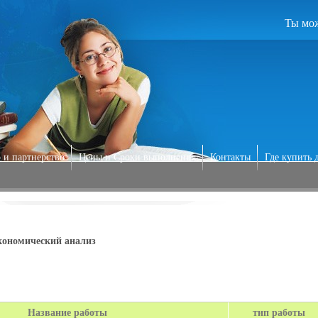
Ты мож
 и партнерство
Цены и Сроки выполнения
Контакты
Где купить 
кономический анализ
Название работы
тип работы