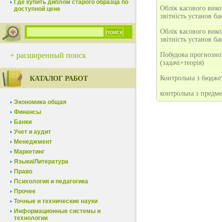
Где купить диплом старого образца по
Облік касового вико
доступной цене
звітність установ б
Облік касового вико
звітність установ б
+ расширенный поиск
Побудова прогнозно
(задачі+теорія)
Контрольна з бюдже
КАТАЛОГ РАБОТ
контрольна з предм
Экономика общая
Финансы
Банки
Учет и аудит
Менеджмент
Маркетинг
Языки/Литература
Право
Психология и педагогика
Прочее
Точные и технические науки
Информационные системы и
технологии