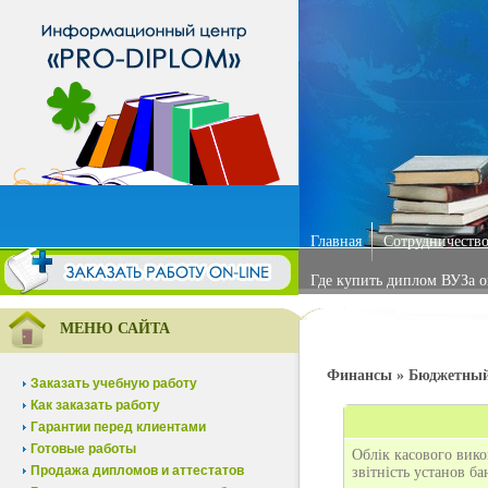
Главная
Сотрудничество
Где купить диплом ВУЗа 
МЕНЮ САЙТА
Финансы » Бюджетный
Заказать учебную работу
Как заказать работу
Гарантии перед клиентами
Готовые работы
Облік касового вико
Продажа дипломов и аттестатов
звітність установ б