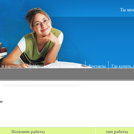
Ты мож
 и партнерство
Цены и Сроки выполнения
Контакты
Где купить 
ие
Название работы
тип работы