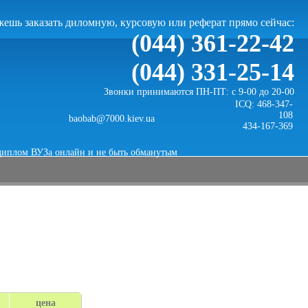
ешь заказать диломную, курсовую или реферат прямо сейчас:
(044) 361-22-42
(044) 331-25-14
Звонки принимаются ПН-ПТ: с 9-00 до 20-00
ICQ: 468-347-
108
baobab@7000.kiev.ua
434-167-369
диплом ВУЗа онлайн и не быть обманутым
цена