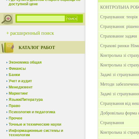
доступной цене
КОНТРОЛЬНА РОБОТ
Страхування: теорія 
Страхування: рішенн
+ расширенный поиск
Страхование задачи
Страхові ринки Нім
КАТАЛОГ РАБОТ
Контрольна зі страх
Экономика общая
Контрольна зі страх
Финансы
Задачі зі страхуванн
Банки
Учет и аудит
Методи забезпечення
Менеджмент
Маркетинг
Задачі зі страхуванн
Языки/Литература
Страхування від нещ
Право
Психология и педагогика
Добровільна форма с
Прочее
Страхування
Точные и технические науки
Информационные системы и
Контрольна зі страх
технологии