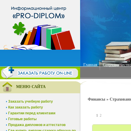
Главная
Сотрудничество
МЕНЮ САЙТА
Финансы » Страхован
Заказать учебную работу
Как заказать работу
Гарантии перед клиентами
1
2
Готовые работы
Продажа дипломов и аттестатов
Где купить диплом старого образца по