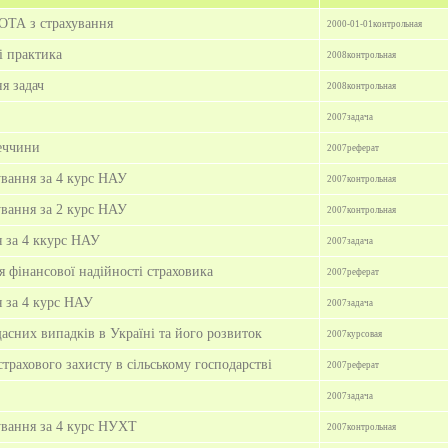
А з страхування
2000-01-01
контрольная
і практика
2008
контрольная
я задач
2008
контрольная
2007
задача
еччини
2007
реферат
ування за 4 курс НАУ
2007
контрольная
ування за 2 курс НАУ
2007
контрольная
я за 4 ккурс НАУ
2007
задача
 фінансової надійності страховика
2007
реферат
я за 4 курс НАУ
2007
задача
асних випадків в Україні та його розвиток
2007
курсовая
трахового захисту в сільському господарстві
2007
реферат
2007
задача
ування за 4 курс НУХТ
2007
контрольная