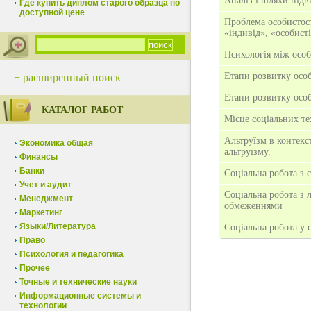
Аналіз і шляхи під
Где купить диплом старого образца по
доступной цене
Проблема особистост
«індивід», «особисті
Психологія між осо
Етапи розвитку особ
+ расширенный поиск
Етапи розвитку особ
КАТАЛОГ РАБОТ
Місце соціальних те
Альтруїзм в контекст
Экономика общая
альтруїзму.
Финансы
Банки
Соціальна робота з 
Учет и аудит
Соціальна робота з
Менеджмент
обмеженнями
Маркетинг
Языки/Литература
Соціальна робота у с
Право
Психология и педагогика
Прочее
Точные и технические науки
Информационные системы и
технологии