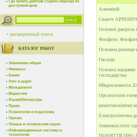
Где купить диплом старого образца по
доступной цене
Алюміній
Сванте АРРЕНІУС 
Основні джерела п
+ расширенный поиск
Фосфати. Фосфатн
КАТАЛОГ РАБОТ
Основна різниця 
Оксиди
Экономика общая
Финансы
Основні напрями х
господарства
Банки
Учет и аудит
Мікроелементи Zn,
Менеджмент
Маркетинг
Органогенні елеме
Языки/Литература
квантовохімічні м
Право
Психология и педагогика
Електролітична ди
Прочее
Точные и технические науки
Амінокислоти: оде
Информационные системы и
технологии
ПОНЯТТЯ ПРО 