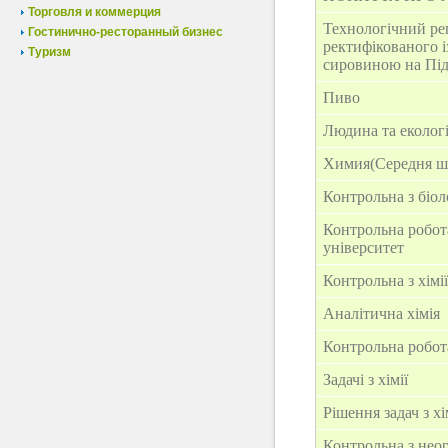
Торговля и коммерция
Технологічний ре
Гостинично-ресторанный бизнес
ректифікованого і
Туризм
сировиною на Під
Пиво
Людина та еколог
Химия(Середня ш
Контрольна з біол
Контрольна робота
університет
Контрольна з хімі
Аналітична хімія
Контрольна робота
Задачі з хімії
Рішення задач з хі
Контрольна з неорг