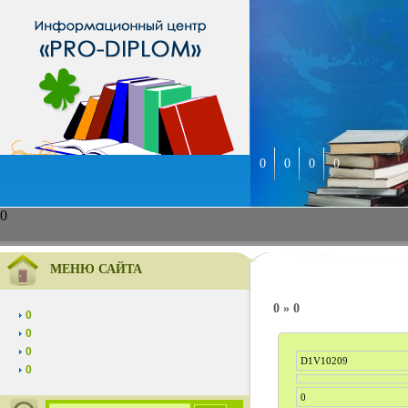
0
0
0
0
0
МЕНЮ САЙТА
0 » 0
0
0
0
D1V10209
0
0