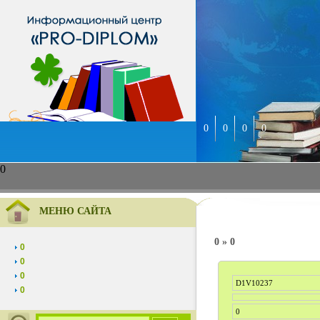
0
0
0
0
0
МЕНЮ САЙТА
0 » 0
0
0
0
D1V10237
0
0