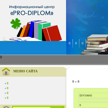
0
0
0
0
0
МЕНЮ САЙТА
0 » 0
0
0
0
D1V10645
0
0