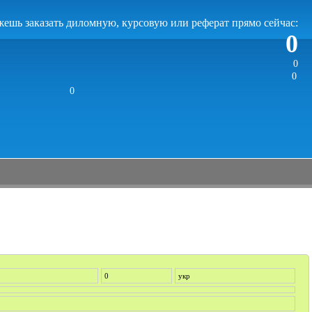
ешь заказать диломную, курсовую или реферат прямо сейчас:
0
0
0
0
0
укр