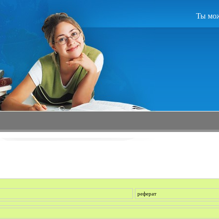
Ты мож
реферат