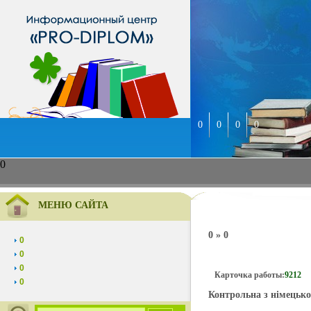
0
0
0
0
0
МЕНЮ САЙТА
0 » 0
0
0
0
Карточка работы:
9212
0
Контрольна з німецько