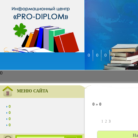
0
0
0
0
0
МЕНЮ САЙТА
0 » 0
0
0
0
1
2
3
0
На