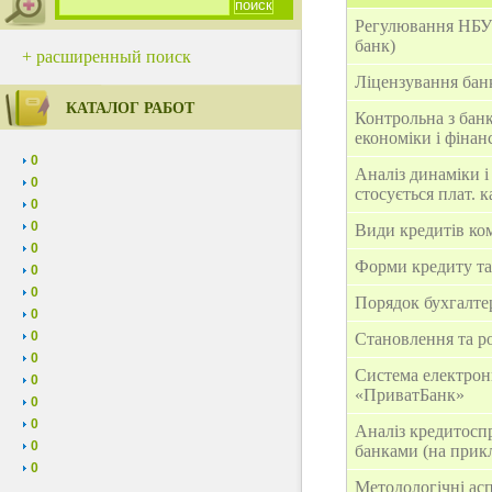
Регулювання НБУ 
банк)
+ расширенный поиск
Ліцензування бан
КАТАЛОГ РАБОТ
Контрольна з банк
економіки і фінан
0
Аналіз динаміки і
0
стосується плат. 
0
0
Види кредитів ко
0
Форми кредиту та
0
0
Порядок бухгалте
0
0
Становлення та ро
0
Система електрон
0
«ПриватБанк»
0
0
Аналіз кредитосп
0
банками (на прик
0
Методологічні ас