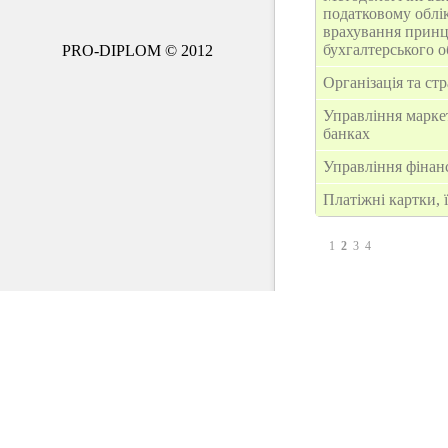
податковому облік
врахування принц
бухгалтерського о
PRO-DIPLOM © 2012
Організація та стр
Управління марке
банках
Управління фінан
Платіжні картки, 
1
2
3
4