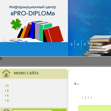
0
0
0
0
0
МЕНЮ САЙТА
0 »
0
0
0
1
2
3
4
0