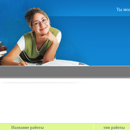
Ты мож
Название работы
тип работы