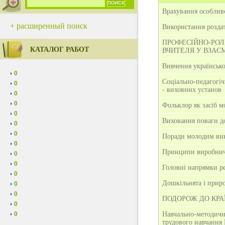
Врахування особливо
+ расширенный поиск
Використання роздат
ПРОФЕСІЙНО-РОЛ
КАТАЛОГ РАБОТ
ВЧИТЕЛЯ У ВЗАЄ
Вивчення українськ
0
Соціально-педагогіч
0
- виховних установ
0
0
Фольклор як засіб 
0
Виховання поваги до
0
0
Поради молодим ви
0
Принципи виробнич
0
0
Головні напрямки ре
0
Дошкільнята і прир
0
0
ПОДОРОЖ ДО КРА
0
0
Навчально-методичне
трудового навчання 