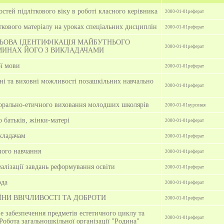
стей підліткового віку в роботі класного керівника
2000-01-01
реферат
кового матеріалу на уроках спеціальних дисциплін
2000-01-01
реферат
ЬОВА ІДЕНТИФІКАЦІЯ МАЙБУТНЬОГО
2000-01-01
реферат
МИНАХ ЙОГО З ВИКЛАДАЧАМИ
ої мови
2000-01-01
реферат
ні та виховні можливості позашкільних навчально
2000-01-01
реферат
морально-етичного виховання молодших школярів
2000-01-01
курсовая
 батьків, жінки-матері
2000-01-01
реферат
кладачам
2000-01-01
реферат
ого навчання
2000-01-01
реферат
алізації завдань реформування освіти
2000-01-01
реферат
ода
2000-01-01
реферат
ЇНИ ВВІЧЛИВОСТІ ТА ДОБРОТИ
2000-01-01
реферат
 забезпечення предметів естетичного циклу та
2000-01-01
реферат
Робота загальношкільної організації "Родина"