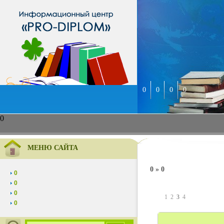
0
0
0
0
0
МЕНЮ САЙТА
0 » 0
0
0
0
1
2
3
4
0